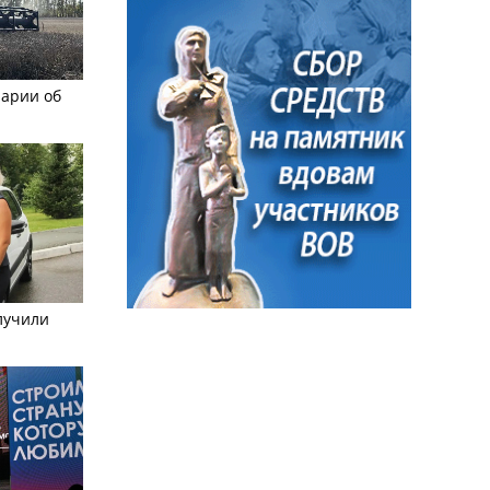
рарии об
лучили