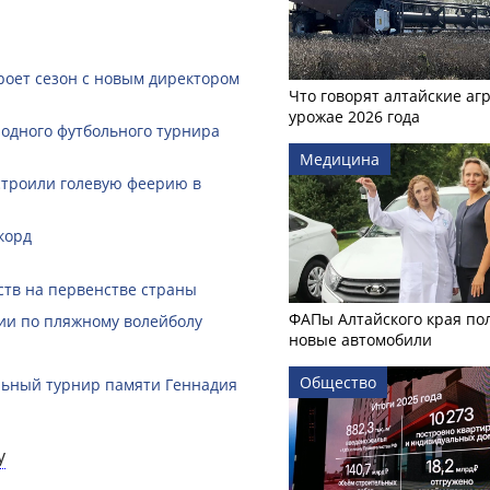
роет сезон с новым директором
Что говорят алтайские аг
урожае 2026 года
одного футбольного турнира
Медицина
строили голевую феерию в
корд
ств на первенстве страны
ФАПы Алтайского края по
ии по пляжному волейболу
новые автомобили
Общество
льный турнир памяти Геннадия
у