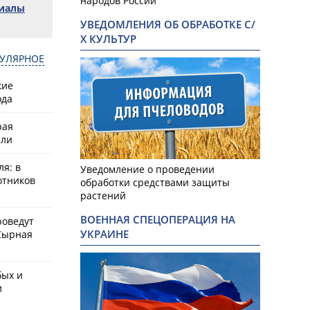
народов России
риалы
УВЕДОМЛЕНИЯ ОБ ОБРАБОТКЕ С/
Х КУЛЬТУР
УЛЯРНОЕ
кие
ода
рая
или
ля: в
Уведомление о проведении
отников
обработки средствами защиты
растений
ВОЕННАЯ СПЕЦОПЕРАЦИЯ НА
роведут
УКРАИНЕ
Сырная
бых и
и