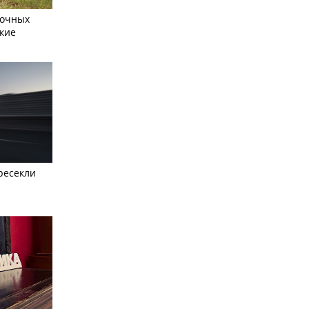
сочных
кие
ресекли