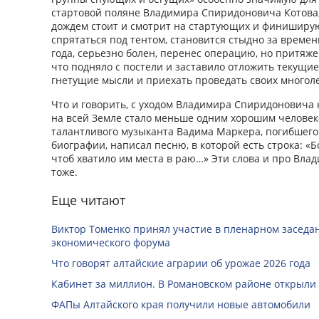
стартовой поляне Владимира Спиридоновича Котова
дождем стоит и смотрит на стартующих и финиширу
спрятаться под тентом, становится стыдно за време
года, серьезно болен, перенес операцию, но притяже
что подняло с постели и заставило отложить текущи
гнетущие мысли и приехать проведать своих много
Что и говорить, с уходом Владимира Спиридоновича 
на всей Земле стало меньше одним хорошим человеко
талантливого музыканта Вадима Маркера, погибшего
биографии, написал песню, в которой есть строка: «
чтоб хватило им места в раю…» Эти слова и про Вл
тоже.
Еще читают
Виктор Томенко принял участие в пленарном заседан
экономического форума
Что говорят алтайские аграрии об урожае 2026 года
Кабинет за миллион. В Романовском районе открыли
ФАПы Алтайского края получили новые автомобили