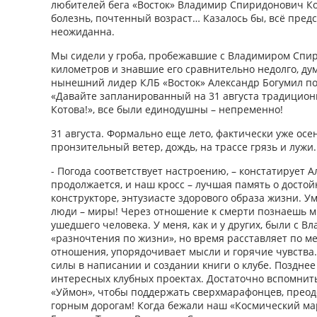
любителей бега «Восток» Владимир Спиридонович Ко
болезнь, почтенный возраст… Казалось бы, всё предс
неожиданна.
Мы сидели у гроба, пробежавшие с Владимиром Спи
километров и знавшие его сравнительно недолго, дум
нынешний лидер КЛБ «Восток» Александр Богумил по
«Давайте запланированный на 31 августа традицион
Котова!», все были единодушны – непременно!
31 августа. Формально еще лето, фактически уже осе
пронзительный ветер, дождь, на трассе грязь и лужи.
- Погода соответствует настроению, – констатирует А
продолжается, и наш кросс – лучшая память о досто
конструкторе, энтузиасте здорового образа жизни. Ум
люди – миры! Через отношение к смерти познаешь м
ушедшего человека. У меня, как и у других, были с
«разночтения по жизни», но время расставляет по м
отношения, упорядочивает мысли и горячие чувства.
силы в написании и создании книги о клубе. Позднее
интересных клубных проектах. Достаточно вспомнить,
«Уймон», чтобы поддержать сверхмарафонцев, преодо
горным дорогам! Когда бежали наш «Космический мар