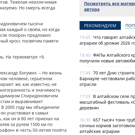
тов. Тяжелая неизлечимая
Посмотреть все мате
казуемо. Но смерть всегда
автора
ридоновичем тысячи
РЕКОМЕНДУЕМ
ПОП
ая каждый о своём, но когда
сле похорон предложил:
19:45
Что говорят алтайс
ный кросс посвятим памяти
аграрии об урожае 2026 г
18:40
ФАПы Алтайского к
нь. На термометре +9,
получили новые автомоб
17:49
70 лет Дню строите
лександр Богумил. – Но жизнь
Барнауле чествовали раб
йном человеке, серьёзном
отрасли
ирают же, как известно, не
ногогранность и значимость
 Владимиром Спиридоновичем
17:09
В алтайском селе п
естам и выравнивает
масштабный фестиваль «
 В 2005 году мы объединили
деревня»
 он участвовал в самых
 как он в 80 лет приехал на
16:30
657 тысяч тонн гру
лев за рулем 1500 км по
сочных кормов заготовил
афон» в честь 50-летия полёта
алтайские аграрии