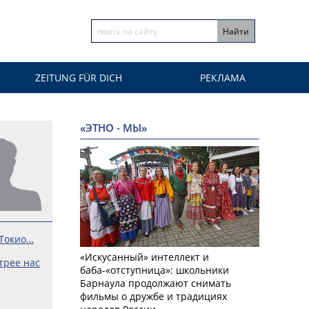
ZEITUNG FÜR DICH
РЕКЛАМА
«ЭТНО - МЫ»
 Токио…
«Искусанный» интеллект и
трее нас
баба-«отступница»: школьники
Барнаула продолжают снимать
фильмы о дружбе и традициях