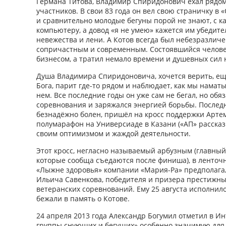
Германа Титова, Владимир Спиридонович ехал рядом
участников. В свои 83 года он вел свою страничку в «
и сравнительно молодые бегуны порой не знают, с ка
компьютеру, а довод «я не умею» кажется им убедит
невежества и лени. А Котов всегда был небезразличен
сопричастным и современным. Состоявшийся человек,
бизнесом, а тратил немало времени и душевных сил н
Душа Владимира Спиридоновича, хочется верить, ещ
Бога, парит где-то рядом и наблюдает, как мы намат
нем. Все последние годы он уже сам не бегал, но об
соревнования и заряжался энергией борьбы. Последн
безнадёжно болен, пришёл на кросс поддержки Арте
полумарафон на Универсиаде в Казани («АП» рассказы
своим оптимизмом и жаждой деятельности.
Этот кросс, негласно называемый арбузным (главный
которые сообща съедаются после финиша), в ленточ
«Лыжне здоровья» компании «Мария-Ра» предполаг
Ильича Савенкова, победителя и призера престижны
ветеранских соревнований. Ему 25 августа исполнилос
бежали в память о Котове.
24 апреля 2013 года Александр Богумил отметил в И
группы снующих и бегущих» особенно значимую для 