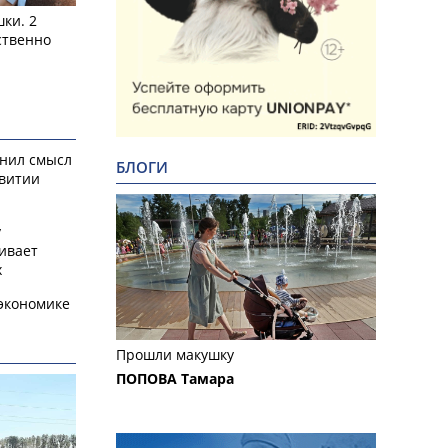
ки. 2
ственно
снил смысл
БЛОГИ
звитии
у
ивает
х
экономике
Прошли макушку
ПОПОВА Тамара