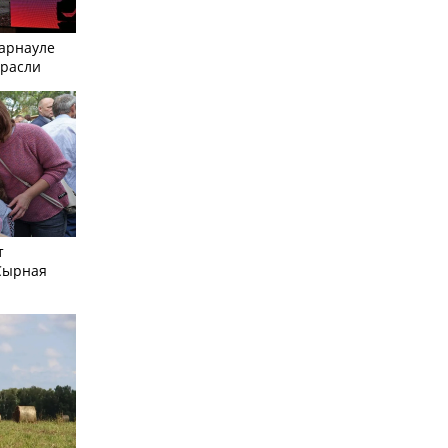
Барнауле
трасли
т
Сырная