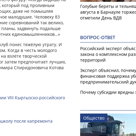
, который под проливным
Голубые береты и тельняш
ющих, даже не помышляя
августа в Барнауле торже
нное малодушие. Человеку 83
отметили День ВДВ
ние соревнований так велико,
е планы, задвинуть подальше
летних единомышленников…»
ВОПРОС-ОТВЕТ
клуб понес тяжёлую утрату. И
Российский эксперт объя
м. Когда в честь молодого
закона о комплексном ра
 на взлёте творческой
территорий
Бог затем предпочитает лучших,
адимира Спиридоновича Котова
Эксперт объяснил, почем
финансовая поддержка уб
предпринимательский ду
Почему субсидии вредны 
ии VIII Кыргызско-российского
Общество
 школу после капремонта