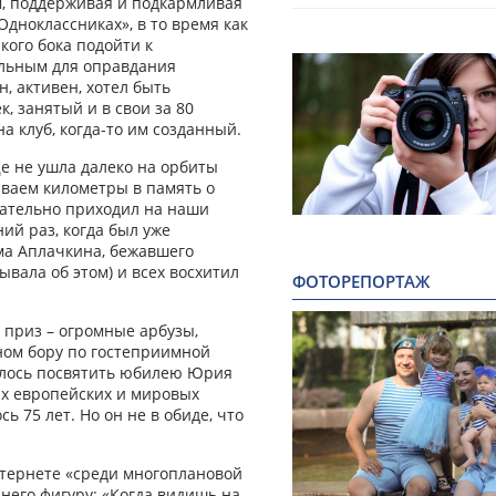
, поддерживая и подкармливая
Одноклассниках», в то время как
кого бока подойти к
ельным для оправдания
, активен, хотел быть
 занятый и в свои за 80
а клуб, когда-то им созданный.
е не ушла далеко на орбиты
ываем километры в память о
язательно приходил на наши
ий раз, когда был уже
ма Аплачкина, бежавшего
вала об этом) и всех восхитил
ФОТОРЕПОРТАЖ
 приз – огромные арбузы,
ном бору по гостеприимной
алось посвятить юбилею Юрия
х европейских и мировых
ь 75 лет. Но он не в обиде, что
нтернете «среди многоплановой
него фигуру: «Когда видишь на