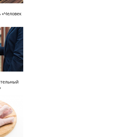
 «Человек
ательный
»