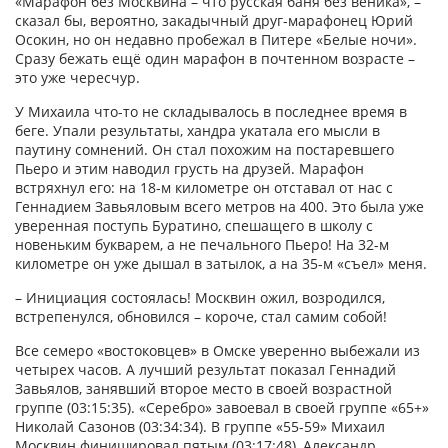
«Марафон без Москвина – что русская баня без веника», –
сказал бы, вероятно, закадычный друг-марафонец Юрий
Осокин, но он недавно пробежал в Питере «Белые ночи».
Сразу бежать ещё один марафон в почтенном возрасте –
это уже чересчур.
У Михаила что-то не складывалось в последнее время в
беге. Упали результаты, хандра укатала его мысли в
паутину сомнений. Он стал похожим на постаревшего
Пьеро и этим наводил грусть на друзей. Марафон
встряхнул его: на 18-м километре он отставал от нас с
Геннадием Завьяловым всего метров на 400. Это была уже
уверенная поступь Буратино, спешащего в школу с
новеньким букварем, а не печального Пьеро! На 32-м
километре он уже дышал в затылок, а на 35-м «съел» меня.
– Инициация состоялась! Москвин ожил, возродился,
встрепенулся, обновился – короче, стал самим собой!
Все семеро «востоковцев» в Омске уверенно выбежали из
четырех часов. А лучший результат показал Геннадий
Завьялов, занявший второе место в своей возрастной
группе (03:15:35). «Серебро» завоевал в своей группе «65+»
Николай Сазонов (03:34:34). В группе «55-59» Михаил
Москвин финишировал пятым (03:17:48), Александр