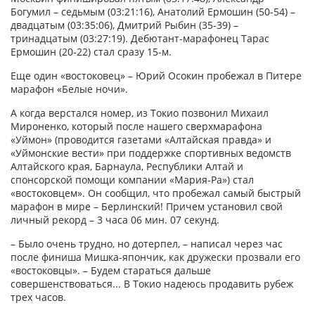
Богумил – седьмым (03:21:16), Анатолий Ермошин (50-54) –
двадцатым (03:35:06), Дмитрий Рыбин (35-39) –
тринадцатым (03:27:19). Дебютант-марафонец Тарас
Ермошин (20-22) стал сразу 15-м.
Еще один «востоковец» – Юрий Осокин пробежал в Питере
марафон «Белые ночи».
А когда верстался номер, из Токио позвонил Михаил
Мироненко, который после нашего сверхмарафона
«Уймон» (проводится газетами «Алтайская правда» и
«Уймонские вести» при поддержке спортивных ведомств
Алтайского края, Барнаула, Республики Алтай и
спонсорской помощи компании «Мария-Ра») стал
«востоковцем». Он сообщил, что пробежал самый быстрый
марафон в мире – Берлинский! Причем установил свой
личный рекорд – 3 часа 06 мин. 07 секунд.
– Было очень трудно, но дотерпел, – написал через час
после финиша Мишка-япончик, как дружески прозвали его
«востоковцы». – Будем стараться дальше
совершенствоваться... В Токио надеюсь продавить рубеж
трех часов.