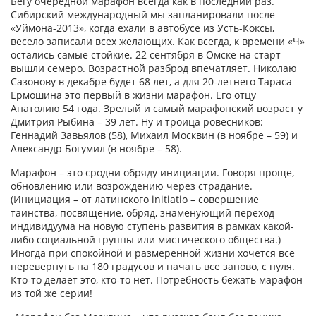
Бегу очередной марафон всегда как в последний раз.
Сибирский международный мы запланировали после
«Уймона-2013», когда ехали в автобусе из Усть-Коксы,
весело записали всех желающих. Как всегда, к времени «Ч»
остались самые стойкие. 22 сентября в Омске на старт
вышли семеро. Возрастной разброд впечатляет. Николаю
Сазонову в декабре будет 68 лет, а для 20-летнего Тараса
Ермошина это первый в жизни марафон. Его отцу
Анатолию 54 года. Зрелый и самый марафонский возраст у
Дмитрия Рыбина – 39 лет. Ну и троица ровесников:
Геннадий Завьялов (58), Михаил Москвин (в ноябре – 59) и
Александр Богумил (в ноябре – 58).
Марафон – это сродни обряду инициации. Говоря проще,
обновлению или возрождению через страдание.
(Инициация – от латинского initiatio – совершение
таинства, посвящение, обряд, знаменующий переход
индивидуума на новую ступень развития в рамках какой-
либо социальной группы или мистического общества.)
Иногда при спокойной и размеренной жизни хочется все
перевернуть на 180 градусов и начать все заново, с нуля.
Кто-то делает это, кто-то нет. Потребность бежать марафон
из той же серии!