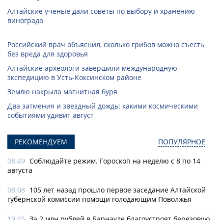
Алтайские ученые дали советы по выбору и хранению
винограда
Российский врач объяснил, сколько грибов можно съесть
без вреда для здоровья
Алтайские археологи завершили международную
экспедицию в Усть-Коксинском районе
Землю накрыла магнитная буря
Два затмения и звездный дождь: какими космическими
событиями удивит август
РЕКОМЕНДУЕМ
ПОПУЛЯРНОЕ
08:49
Соблюдайте режим. Гороскоп на неделю с 8 по 14
августа
08:08
105 лет назад прошло первое заседание Алтайской
губернской комиссии помощи голодающим Поволжья
19:45
За 2 млн рублей в Барнауле благоустроят березовую