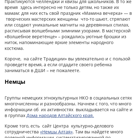
Практикуются челленджи и квизы для школьников. В то же
время здесь интересно не только детям, но также их
мамам: для них есть свой праздник «Мамина вечерка» — в
творческих мастерских женщины что-то шьют, стряпают
или создают уникальные магниты на деревянных спилах,
расписывая волшебными зимними узорами. В мастерской
«Волшебное веретёнце» – рождались уютные брошки из
ниток, напоминающие яркие элементы народного
костюма.
Короче, на сайте Традиции» вы увлекательно и с пользой
проведете время, а если отдадите своего ребенка
заниматься в ДШИ – не пожалеете.
Немцы
Группы немецких этнокультурных НКО в социальных сетях
многочисленны и разнообразны. Начнем с того, что много
информации об их активностях выкладывается на сайте и
в группах
Дома народов Алтайского края.
Кроме того, есть сайт Центра культурно-делового
сотрудничества
«Немцы Алтая»
. Там вы найдете много
полезной информации, систематизированной по