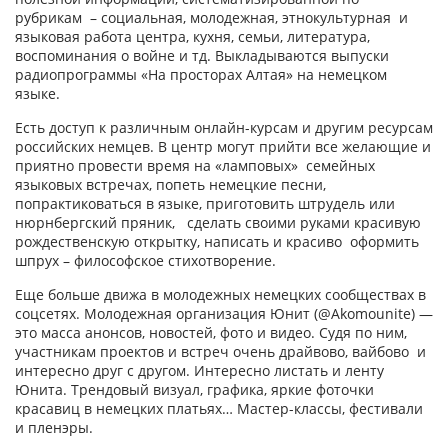
рубрикам – социальная, молодежная, этнокультурная и
языковая работа центра, кухня, семьи, литература,
воспоминания о войне и тд. Выкладываются выпуски
радиопрограммы «На просторах Алтая» на немецком
языке.
Есть доступ к различным онлайн-курсам и другим ресурсам
российских немцев. В центр могут прийти все желающие и
приятно провести время на «ламповых» семейных
языковых встречах, попеть немецкие песни,
попрактиковаться в языке, приготовить штрудель или
нюрнбергский пряник, сделать своими руками красивую
рождественскую открытку, написать и красиво оформить
шпрух – философское стихотворение.
Еще больше движа в молодежных немецких сообществах в
соцсетях. Молодежная организация Юнит (@Akomounite) —
это масса анонсов, новостей, фото и видео. Судя по ним,
участникам проектов и встреч очень драйвово, вайбово и
интересно друг с другом. Интересно листать и ленту
Юнита. Трендовый визуал, графика, яркие фоточки
красавиц в немецких платьях… Мастер-классы, фестивали
и пленэры.