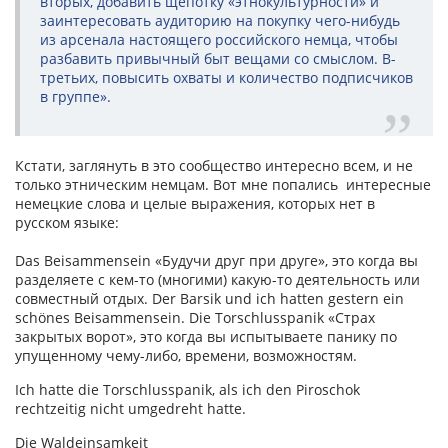
вторых, добавить щепотку «этнокультурности» и
заинтересовать аудиторию на покупку чего-нибудь
из арсенала настоящего российского немца, чтобы
разбавить привычный быт вещами со смыслом. В-
третьих, повысить охваты и количество подписчиков
в группе».
Кстати, заглянуть в это сообщество интересно всем, и не
только этническим немцам. Вот мне попались интересные
немецкие слова и целые выражения, которых нет в
русском языке:
Das Beisammensein «Будучи друг при друге», это когда вы
разделяете с кем-то (многими) какую-то деятельность или
совместный отдых. Der Barsik und ich hatten gestern ein
schönes Beisammensein. Die Torschlusspanik «Страх
закрытых ворот», это когда вы испытываете панику по
упущенному чему-либо, времени, возможностям.
Ich hatte die Torschlusspanik, als ich den Piroschok
rechtzeitig nicht umgedreht hatte.
Die Waldeinsamkeit