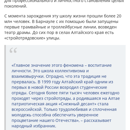
для профессионального и личностного становления целых
поколений.
С момента зарождения эту школу жизни прошли более 20
млн человек. В Барнауле с их помощью были запущены
первые трамвайные и троллейбусные линии, возведен
театр драмы. До сих пор в селах Алтайского края есть
«стройотрядовские» улицы.
«Главное значение этого феномена – воспитание
личности. Это школа коллективизма и
взаимовыручки. Отрадно, что эта традиция не
прервалась. В 1999 году Алтайский край одним из
первых в новой России возродил студенческие
отряды. Сегодня более пяти тысяч человек ежегодно
проходят через стройотряды, а родившаяся на Алтае
патриотическая акция «Снежный десант» стала
всероссийской. Только трудолюбивая и сплоченная
молодежь способна обеспечить уверенное
процветание нашего Отечества», – рассказывает
народный избранник.