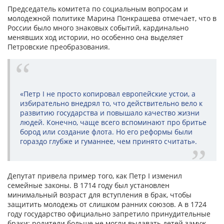
Председатель комитета по социальным вопросам и
молодежной политике Марина Понкрашева отмечает, что в
России было много знаковых событий, кардинально
менявших ход истории, но особенно она выделяет
Петровские преобразования.
«Петр I не просто копировал европейские устои, а
избирательно внедрял то, что действительно вело к
развитию государства и повышало качество жизни
людей. Конечно, чаще всего вспоминают про бритье
бород или создание флота. Но его реформы были
гораздо глубже и гуманнее, чем принято считать».
Депутат привела пример того, как Петр I изменил
семейные законы. В 1714 году был установлен
минимальный возраст для вступления в брак, чтобы
защитить молодежь от слишком ранних союзов. А в 1724
году государство официально запретило принудительные
браки: родители больше не могли выдавать детей замуж