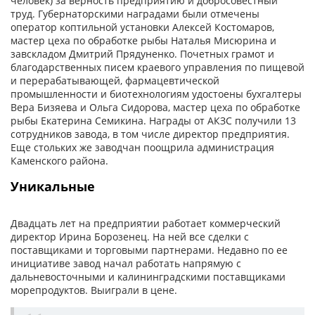
человек) за верность предприятию и добросовестный
труд. Губернаторскими наградами были отмечены
оператор коптильной установки Алексей Костомаров,
мастер цеха по обработке рыбы Наталья Мисюрина и
завскладом Дмитрий Прядуненко. Почетных грамот и
благодарственных писем краевого управления по пищевой
и перерабатывающей, фармацевтической
промышленности и биотехнологиям удостоены бухгалтеры
Вера Бизяева и Ольга Сидорова, мастер цеха по обработке
рыбы Екатерина Семикина. Награды от АКЗС получили 13
сотрудников завода, в том числе директор предприятия.
Еще стольких же заводчан поощрила администрация
Каменского района.
Уникальные
Двадцать лет на предприятии работает коммерческий
директор Ирина Борозенец. На ней все сделки с
поставщиками и торговыми партнерами. Недавно по ее
инициативе завод начал работать напрямую с
дальневосточными и калининградскими поставщиками
морепродуктов. Выиграли в цене.