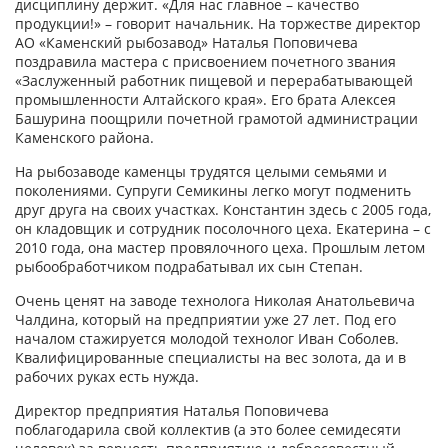
дисциплину держит. «Для нас главное – качество
продукции!» – говорит начальник. На торжестве директор
АО «Каменский рыбозавод» Наталья Поповичева
поздравила мастера с присвоением почетного звания
«Заслуженный работник пищевой и перерабатывающей
промышленности Алтайского края». Его брата Алексея
Башурина поощрили почетной грамотой администрации
Каменского района.
На рыбозаводе каменцы трудятся целыми семьями и
поколениями. Супруги Семикины легко могут подменить
друг друга на своих участках. Константин здесь с 2005 года,
он кладовщик и сотрудник посолочного цеха. Екатерина – с
2010 года, она мастер провялочного цеха. Прошлым летом
рыбообработчиком подрабатывал их сын Степан.
Очень ценят на заводе технолога Николая Анатольевича
Чалдина, который на предприятии уже 27 лет. Под его
началом стажируется молодой технолог Иван Соболев.
Квалифицированные специалисты на вес золота, да и в
рабочих руках есть нужда.
Директор предприятия Наталья Поповичева
поблагодарила свой коллектив (а это более семидесяти