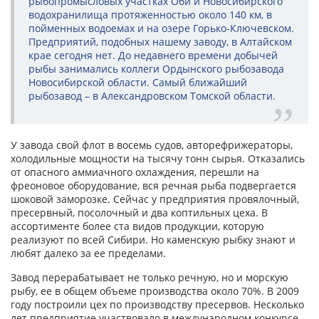
рыбопромысловых участках Оби и Новосибирского
водохранилища протяженностью около 140 км, в
пойменных водоемах и на озере Горько-Ключевском.
Предприятий, подобных нашему заводу, в Алтайском
крае сегодня нет. До недавнего времени добычей
рыбы занимались коллеги Ордынского рыбозавода
Новосибирской области. Самый ближайший
рыбозавод – в Александровском Томской области.
У завода свой флот в восемь судов, авторефрижераторы,
холодильные мощности на тысячу тонн сырья. Отказались
от опасного аммиачного охлаждения, перешли на
фреоновое оборудование, вся речная рыба подвергается
шоковой заморозке. Сейчас у предприятия провялочный,
пресервный, посолочный и два коптильных цеха. В
ассортименте более ста видов продукции, которую
реализуют по всей Сибири. Но каменскую рыбку знают и
любят далеко за ее пределами.
Завод перерабатывает не только речную, но и морскую
рыбу, ее в общем объеме производства около 70%. В 2009
году построили цех по производству пресервов. Несколько
лет предприятие участвовало в международном конкурсе