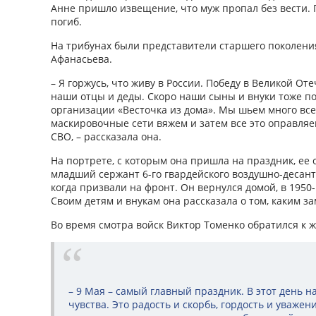
Анне пришло извещение, что муж пропал без вести. 
погиб.
На трибунах были представители старшего поколения
Афанасьева.
– Я горжусь, что живу в России. Победу в Великой От
наши отцы и деды. Скоро наши сыны и внуки тоже по
организации «Весточка из дома». Мы шьем много все
маскировочные сети вяжем и затем все это оправляе
СВО, – рассказала она.
На портрете, с которым она пришла на праздник, ее 
младший сержант 6-го гвардейского воздушно-десантн
когда призвали на фронт. Он вернулся домой, в 1950
Своим детям и внукам она рассказала о том, каким з
Во время смотра войск Виктор Томенко обратился к ж
– 9 Мая – самый главный праздник. В этот день 
чувства. Это радость и скорбь, гордость и уважен