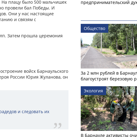
. На плацу было 500 мальчишек
предпринимательский ду
о провели бал Победы. И
дов. Они у нас настоящие
танию и связям с
Общество
алп. Затем прошла церемония
острое­ние войск Барнаульского
За 2 млн рублей в Барнау
ероя России Юрия Жуланова, он
благоустроят березовую 
Экология
радедов и следовать их
В Барнауле активисты оч