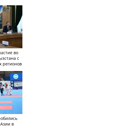
частие во
ызстана с
х регионов
робились
 Азии в