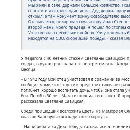
Мы жили в селе, держали большое хозяйство. Пом
сенокос и я остался один дома. Дед держал одну к
открыл, а там монумент воину-освободителю высо
Оказывается, позировал скульптору Иван Степан
второй жены моего прадеда. Я пошел по стопам с
Участвовал в нескольких войнах. Хочу пожелать 
находятся на СВО, скорейшей победы, – сказал В
У педагога с 40-летним стажем Светланы Савицкой,
солдат, в руках транспарант с портретом отца. Когда
месяца.
– В 1942 году мой отец участвовал в сражении за Мос
сообщил маме, что скоро им предстоит тяжелое сраже
погибнет, хорошо воспитать дочь, чтобы она стала 
боя. Погиб в 30 лет. Мама исполнила его завет. Я про
рассказала Светлана Савицкая.
Среди пришедших возложить цветы на Мемориал Сл
классов Барнаульского кадетского корпуса.
– Наши ребята ко Дню Победы готовились в течение 