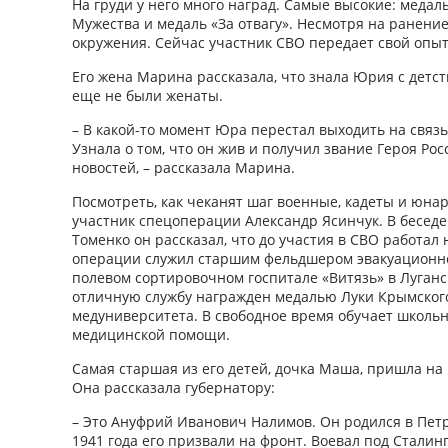
На груди у него много наград. Самые высокие: медаль
Мужества и медаль «За отвагу». Несмотря на ранение
окружения. Сейчас участник СВО передает свой опы
Его жена Марина рассказала, что знала Юрия с детств
еще не были женаты.
– В какой-то момент Юра перестал выходить на связь,
Узнала о том, что он жив и получил звание Героя Ро
новостей, – рассказала Марина.
Посмотреть, как чеканят шаг военные, кадеты и юн
участник спецоперации Александр Ясинчук. В беседе
Томенко он рассказал, что до участия в СВО работал 
операции служил старшим фельдшером эвакуационно
полевом сортировочном госпитале «Витязь» в Луганс
отличную службу награ­жден медалью Луки Крымского
медуниверситета. В свободное время обучает школь
медицинской помощи.
Самая старшая из его детей, дочка Маша, пришла на
Она рассказала губернатору:
– Это Ануфрий Иванович Налимов. Он родился в Пет
1941 года его призвали на фронт. Воевал под Стали