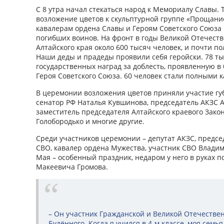
С 8 утра начал стекаться народ к Мемориалу Славы.
возложение цветов к скульптурной группе «Прощани
кавалерам ордена Славы и Героям Советского Союза
погибших воинов. На фронт в годы Великой Отечест
Алтайского края около 600 тысяч человек, и почти по
Наши деды и прадеды проявили себя геройски. 78 ты
государственных наград за доблесть, проявленную в 
Героя Советского Союза. 60 человек стали полными 
В церемонии возложения цветов приняли участие гу
сенатор РФ Наталья Кувшинова, председатель АКЗС 
заместитель председателя Алтайского краевого Зако
Голобородько и многие другие.
Среди участников церемонии – депутат АКЗС, предс
СВО, кавалер ордена Мужества, участник СВО Владими
Мая – особенный праздник, недаром у него в руках п
Макеевича Громова.
– Он участник Гражданской и Великой Отечествен
Будённого. Когда я учился в 4-м классе, моя семь