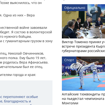
Позже выяснилось, что он
Официально
. Одна из них – Вера
е­чественной войне завоевали
бедят. Я состою в волонтерской
го нужного бойцам,
м с гуманитарным грузом в зону
Виктор Томенко принял у
встрече президента Кырг
губернаторами российски
отец, Николай Овчинников,
ого полка. Ему было 19 лет,
Спорт
-м родилась Вера Афанасьева.
амечательным был ее отец.
ителям города и края:
Алтайские тхэквондиты п
нас переполняют особые
на пьедестал чемпионата
ие, благодарность и
Монголии