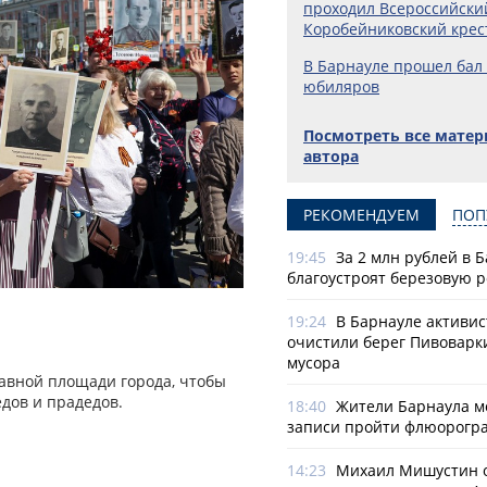
проходил Всероссийски
Коробейниковский крес
В Барнауле прошел бал
юбиляров
Посмотреть все мате
автора
РЕКОМЕНДУЕМ
ПОП
19:45
За 2 млн рублей в 
благоустроят березовую 
19:24
В Барнауле активи
очистили берег Пивоварк
мусора
лавной площади города, чтобы
едов и прадедов.
18:40
Жители Барнаула мо
записи пройти флюорогр
14:23
Михаил Мишустин 