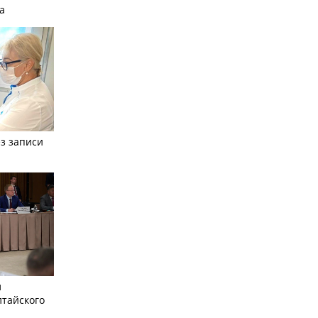
а
з записи
л
лтайского