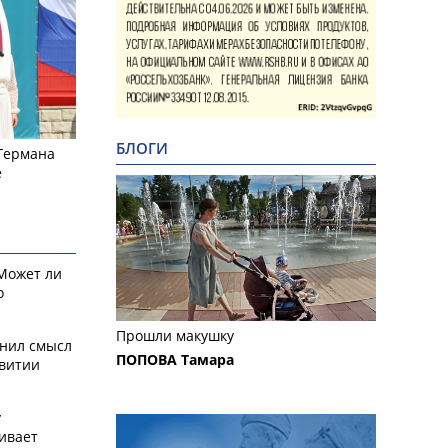
БЛОГИ
 Германа
е
 Может ли
о
Прошли макушку
снил смысл
ПОПОВА Тамара
звитии
у
ивает