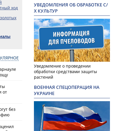
й
УВЕДОМЛЕНИЯ ОБ ОБРАБОТКЕ С/
тный ход
Х КУЛЬТУР
 золотых
риалы
УЛЯРНОЕ
Уведомление о проведении
Барнауле
обработки средствами защиты
рощу
растений
сты
ВОЕННАЯ СПЕЦОПЕРАЦИЯ НА
и от
УКРАИНЕ
гут без
афию
оценил