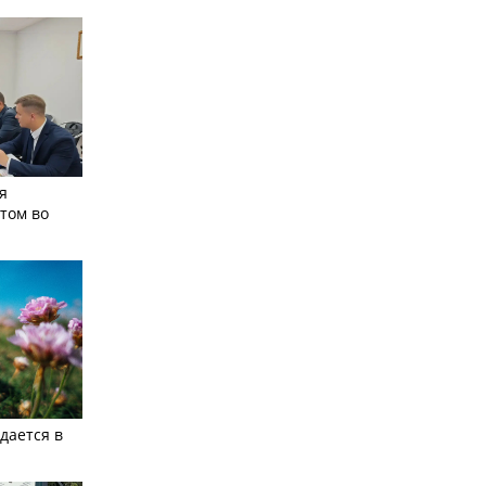
я
том во
дается в