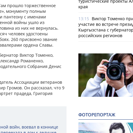
туристические проекты А
 Там прошло торжественное
края
е», монументу полным
 и пантеону с именами
13:15
Виктор Томенко пр
венной войны ушло из
участие во встрече прези
ловина из них не вернулась.
Кыргызстана с губернато
сяч человек удостоены
российских регионов
боях. 260 присвоено звание
кавалерами ордена Славы.
бернатор Виктор Томенко,
Александр Романенко,
нодательного Собрания Денис
едатель Ассоциации ветеранов
р Громов. Он рассказал, что 9
ортрет прадеда, Григория
ФОТОРЕПОРТАЖ
ной войн, воевал в коннице
я переехала в дом к дедушке.