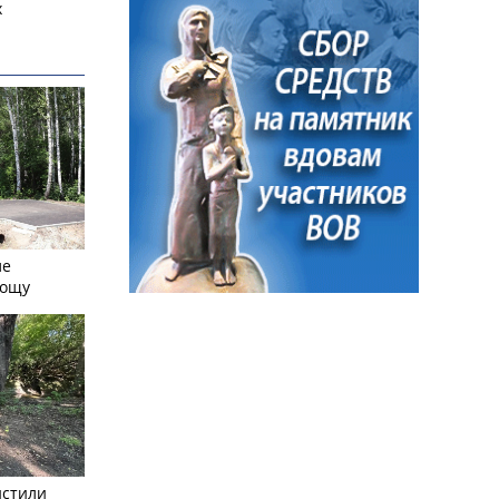
х
ле
рощу
истили