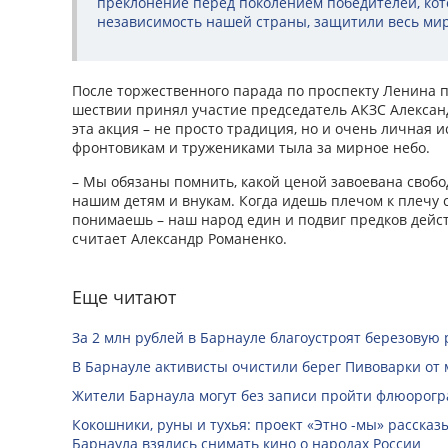
преклонение перед поколением победителей, кото
независимость нашей страны, защитили весь мир
После торжественного парада по проспекту Ленина 
шествии принял участие председатель АКЗС Александ
эта акция – не просто традиция, но и очень личная и
фронтовикам и тружениками тыла за мирное небо.
– Мы обязаны помнить, какой ценой завоевана свобод
нашим детям и внукам. Когда идешь плечом к плечу 
понимаешь – наш народ един и подвиг предков дейст
считает Александр Романенко.
Еще читают
За 2 млн рублей в Барнауле благоустроят березовую
В Барнауле активисты очистили берег Пивоварки от 
Жители Барнаула могут без записи пройти флюорог
Кокошники, руны и тухья: проект «Этно -мы» расска
Барнаула взялись снимать кино о народах России