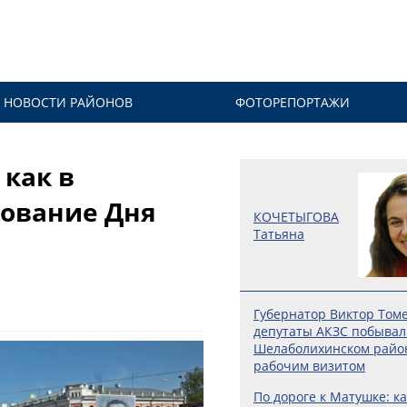
НОВОСТИ РАЙОНОВ
ФОТОРЕПОРТАЖИ
 как в
нование Дня
КОЧЕТЫГОВА
Татьяна
Губернатор Виктор Том
депутаты АКЗС побывал
Шелаболихинском райо
рабочим визитом
По дороге к Матушке: ка