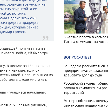
ню, однажды все уехали на
омнату закрытой. Я ее
той до потолка.
ович Одарченко – сын
воих дедов и прадедов.
бойцам, которые сейчас
ладимир Громов.
65-летие полета в космос
Титова отмечают на Алта
 пришедшей почтить память
 началась война, ей было три
ВОПРОС-ОТВЕТ
кву. В письме за 13 января он
За неделю рассчитаться.
ние и наказал: если он
предприниматель законн
учительницей. Папа не вышел из
требовать долг до суда
работала в школе много лет, –
Российский эксперт объя
закона о комплексном ра
авы – учащиеся начальных
территорий
Эксперт объяснил, почем
месяца. У нас был флешмоб,
финансовая поддержка уб