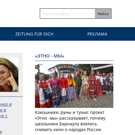
ZEITUNG FÜR DICH
РЕКЛАМА
«ЭТНО - МЫ»
енко и
и в
Кокошники, руны и тухья: проект
не с
«Этно -мы» рассказывает, почему
школьники Барнаула взялись
снимать кино о народах России
к