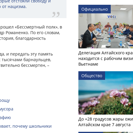
рые отстоя­ли свободу и
 от нацизма.
Официально
прошел «Бессмертный полк», в
р Романенко. По его словам,
стория, благодарность
Делегация Алтайского кра
а, и передать эту память
находится с рабочим визи
с тысячами барнаульцев,
Вьетнаме
вительно бессмертен, –
Общество
 рощу
мусора
рафию
До +28 градусов жары ожи
Алтайском крае 7 августа
зывает, почему школьники