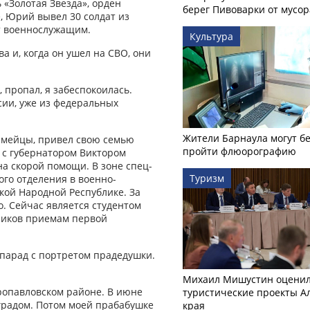
 «Золотая Звезда», орден
берег Пивоварки от мусор
, Юрий вывел 30 солдат из
т военнослужащим.
Культура
а и, когда он ушел на СВО, они
 пропал, я забеспокоилась.
ссии, уже из федеральных
Жители Барнаула могут бе
армейцы, привел свою семью
пройти флюорографию
 с губернатором Виктором
на скорой помощи. В зоне спец­
Туризм
го отделения в военно-
кой Народной Республике. За
. Сейчас является студентом
ников приемам первой
 парад с портретом прадедушки.
Михаил Мишустин оцени
ропавловском районе. В июне
туристические проекты А
нградом. Потом моей прабабушке
края