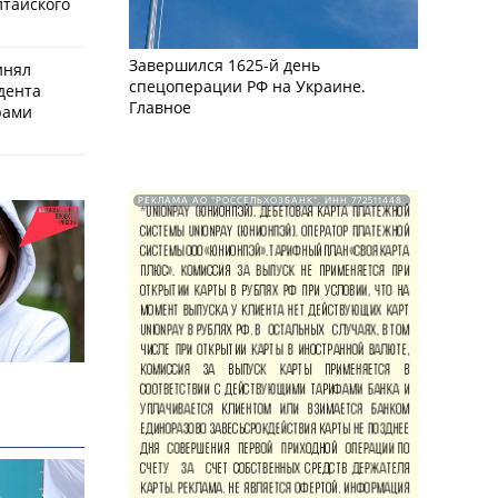
лтайского
Завершился 1625-й день
инял
спецоперации РФ на Украине.
дента
Главное
рами
РЕКЛАМА АО "РОССЕЛЬХОЗБАНК". ИНН 772511448.