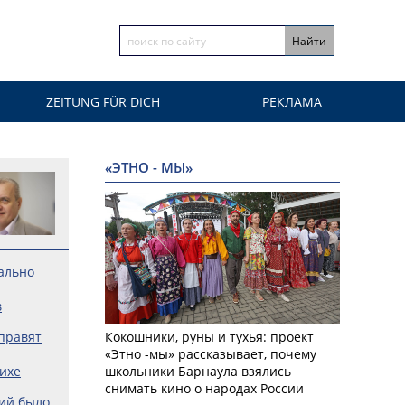
ZEITUNG FÜR DICH
РЕКЛАМА
«ЭТНО - МЫ»
ально
в
правят
Кокошники, руны и тухья: проект
«Этно -мы» рассказывает, почему
ихе
школьники Барнаула взялись
снимать кино о народах России
сий было