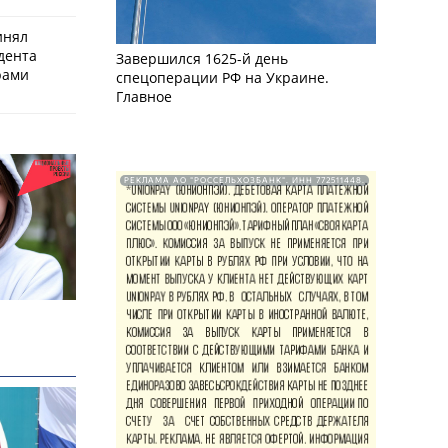
инял
дента
Завершился 1625-й день
рами
спецоперации РФ на Украине.
Главное
РЕКЛАМА АО "РОССЕЛЬХОЗБАНК". ИНН 772511448.