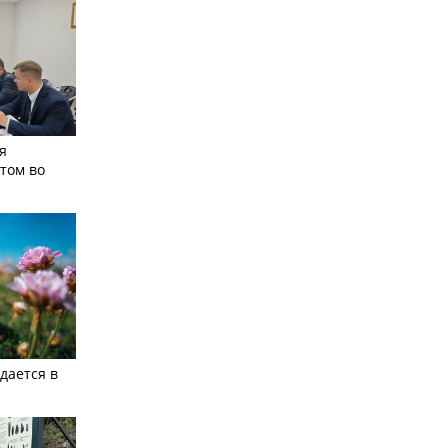
я
том во
дается в