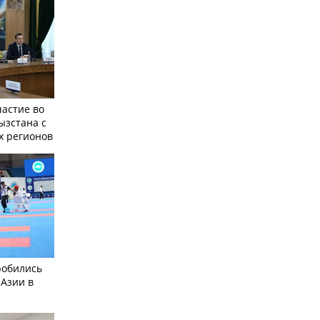
частие во
ызстана с
х регионов
робились
 Азии в