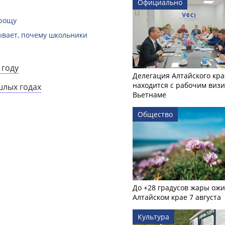
Официально
 рощу
зывает, почему школьники
 году
Делегация Алтайского кра
находится с рабочим визи
шлых годах
Вьетнаме
Общество
До +28 градусов жары ожи
Алтайском крае 7 августа
Культура