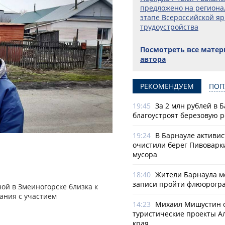
предложено на регион
этапе Всероссийской я
трудоустройства
Посмотреть все мате
автора
РЕКОМЕНДУЕМ
ПОП
19:45
За 2 млн рублей в 
благоустроят березовую 
19:24
В Барнауле активи
очистили берег Пивоварк
мусора
18:40
Жители Барнаула мо
записи пройти флюорогр
ой в Змеиногорске близка к
ания с участием
14:23
Михаил Мишустин 
туристические проекты А
края