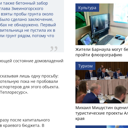
ли также бетонный забор
Культура
 глава Змеиногорского
 взяты пробы грунта около
 Было сделано заключение,
бах не обнаружено. Первый
вительница не пустила их в
ли грунт рядом, потому что
Жители Барнаула могут бе
пройти флюорографию
дующей состояние домовладений
Туризм
сказывая лишь одну просьбу:
Котельную пока не пробовали
нспортеров для этого объекта.
Теплоресурс».
Михаил Мишустин оцени
туристические проекты А
края
разу после капитального
тв краевого бюджета. В