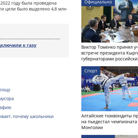
Официально
2022 году была проведена
ти цели было выделено 4,8 млн
дключили к газу
Виктор Томенко принял у
встрече президента Кырг
губернаторами российски
Спорт
 рощу
мусора
рафию
Алтайские тхэквондиты п
зывает, почему школьники
на пьедестал чемпионата
Монголии