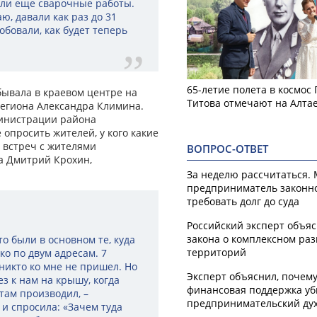
ели еще сварочные работы.
ю, давали как раз до 31
обовали, как будет теперь
65-летие полета в космос
ывала в краевом центре на
Титова отмечают на Алта
региона Александра Климина.
министрации района
 опросить жителей, у кого какие
я встреч с жителями
ВОПРОС-ОТВЕТ
а Дмитрий Крохин,
За неделю рассчитаться.
предприниматель законн
требовать долг до суда
Российский эксперт объя
закона о комплексном ра
о были в основном те, куда
территорий
ко по двум адресам. 7
 никто ко мне не пришел. Но
Эксперт объяснил, почем
з к нам на крышу, когда
финансовая поддержка уб
 там производил, –
предпринимательский ду
 и спросила: «Зачем туда