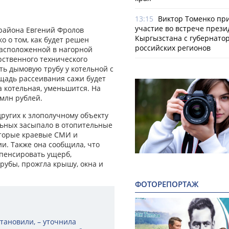
13:15
Виктор Томенко пр
участие во встрече прези
 района Евгений Фролов
Кыргызстана с губернато
о о том, как будет решен
российских регионов
расположенной в нагорной
рственного технического
ть дымовую трубу у котельной с
ощадь рассеивания сажи будет
 котельная, уменьшится. На
млн рублей.
других к злополучному объекту
альных засыпало в отопительные
которые краевые СМИ и
ии. Также она сообщила, что
пенсировать ущерб,
рубы, прожгла крышу, окна и
ФОТОРЕПОРТАЖ
установили, – уточнила