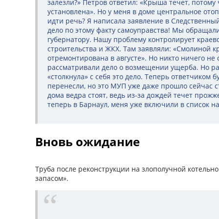
залезли?» Петров ответил: «Крыша течет, потому
установлена». Но у меня в доме центральное отоп
идти речь? Я написала заявление в Следственный
дело по этому факту самоуправства! Мы обращал
губернатору. Нашу проблему контролирует краев
строительства и ЖКХ. Там заявляли: «Смолиной к
отремонтирована в августе». Но никто ничего не с
рассматривали дело о возмещении ущерба. Но р
«столкнула» с себя это дело. Теперь ответчиком
перенесли, но это МУП уже даже прошло сейчас с
дома ведра стоят, ведь из-за дождей течет прож
теперь в Барнаул, меня уже включили в список на
Вновь ожидание
Труба после реконструкции на злополучной котельно
запасом».