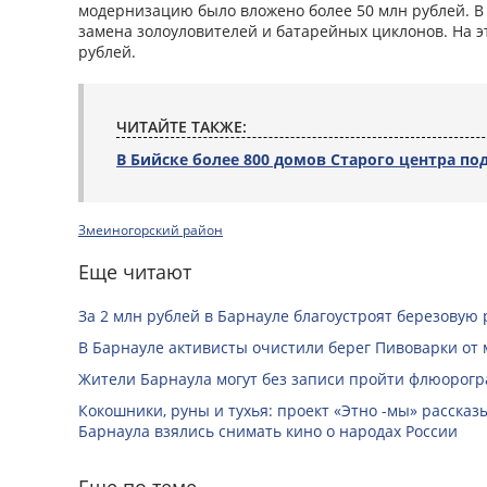
модернизацию было вложено более 50 млн рублей. В 
замена золоуловителей и батарейных циклонов. На э
рублей.
ЧИТАЙТЕ ТАКЖЕ:
В Бийске более 800 домов Старого центра по
Змеиногорский район
Еще читают
За 2 млн рублей в Барнауле благоустроят березовую
В Барнауле активисты очистили берег Пивоварки от 
Жители Барнаула могут без записи пройти флюорог
Кокошники, руны и тухья: проект «Этно -мы» расска
Барнаула взялись снимать кино о народах России
Еще по теме