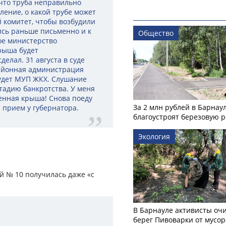
 что труба неправильно
ление, о какой трубе может
 комитет, чтобы возбудили
ись раньше письменно и к
Общество
ое министерство
рыша будет
делал. 31 августа в суде
айонная администрация
 будет МУП ЖКХ. Слушание
тадию банкротства. У меня
женная крыша! Снова поеду
За 2 млн рублей в Барнау
 прием у губернатора.
благоустроят березовую 
Экология
й № 10 получилась даже «с
В Барнауле активисты оч
берег Пивоварки от мусор