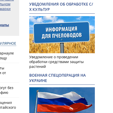
альном
УВЕДОМЛЕНИЯ ОБ ОБРАБОТКЕ С/
рмарки
Х КУЛЬТУР
риалы
УЛЯРНОЕ
Барнауле
Уведомление о проведении
рощу
обработки средствами защиты
растений
сты
и от
ВОЕННАЯ СПЕЦОПЕРАЦИЯ НА
УКРАИНЕ
гут без
афию
оценил
лтайского