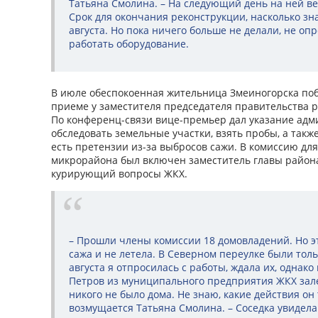
Татьяна Смолина. – На следующий день на ней в
Срок для окончания реконструкции, насколько зна
августа. Но пока ничего больше не делали, не опр
работать оборудование.
В июле обеспокоенная жительница Змеиногорска поб
приеме у заместителя председателя правительства 
По конференц-связи вице-премьер дал указание ад
обследовать земельные участки, взять пробы, а также
есть претензии из-за выбросов сажи. В комиссию дл
микрорайона был включен заместитель главы район
курирующий вопросы ЖКХ.
– Прошли члены комиссии 18 домовладений. Но эт
сажа и не летела. В Северном переулке были толь
августа я отпросилась с работы, ждала их, однако
Петров из муниципального предприятия ЖКХ зале
никого не было дома. Не знаю, какие действия он
возмущается Татьяна Смолина. – Соседка увидела