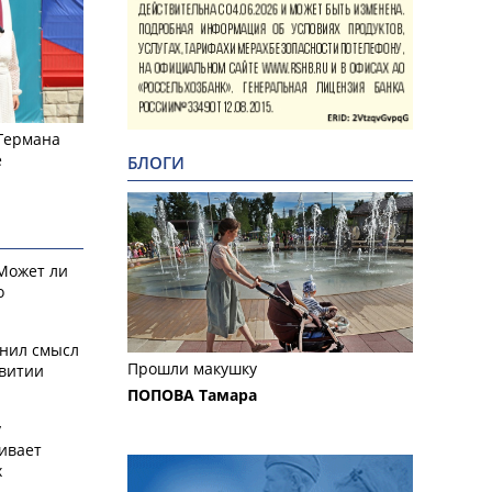
 Германа
е
БЛОГИ
 Может ли
о
снил смысл
Прошли макушку
звитии
ПОПОВА Тамара
у
ивает
х