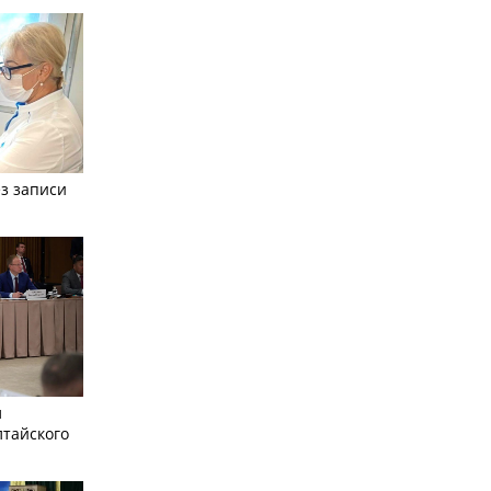
з записи
л
лтайского