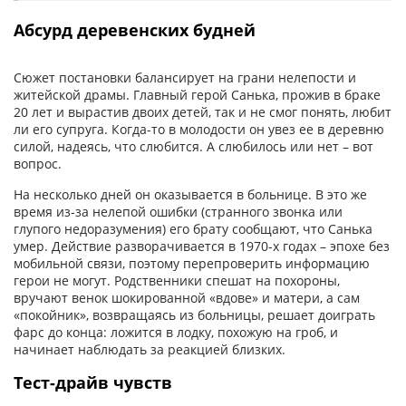
Абсурд деревенских будней
Сюжет постановки балансирует на грани нелепости и
житейской драмы. Главный герой Санька, прожив в браке
20 лет и вырастив двоих детей, так и не смог понять, любит
ли его супруга. Когда-то в молодости он увез ее в деревню
силой, надеясь, что слюбится. А слюбилось или нет – вот
вопрос.
На несколько дней он оказывается в больнице. В это же
время из-за нелепой ошибки (странного звонка или
глупого недоразумения) его брату сообщают, что Санька
умер. Действие разворачивается в 1970-х годах – эпохе без
мобильной связи, поэтому перепроверить информацию
герои не могут. Родственники спешат на похороны,
вручают венок шокированной «вдове» и матери, а сам
«покойник», возвращаясь из больницы, решает доиграть
фарс до конца: ложится в лодку, похожую на гроб, и
начинает наблюдать за реакцией близких.
Тест-драйв чувств