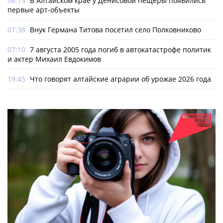
08:15
В Алтайском крае у Денисовой пещеры появились
первые арт-объекты
07:38
Внук Германа Титова посетил село Полковниково
07:10
7 августа 2005 года погиб в автокатастрофе политик
и актер Михаил Евдокимов
19:45
Что говорят алтайские аграрии об урожае 2026 года