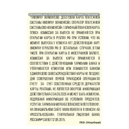
РЕКЛАМА АО "РОССЕЛЬХОЗБАНК". ИНН 772511448.