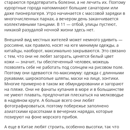
стараются предотвратить болезни, а не лечить их. Поэтому
курортные города напоминают большие санатории или
даже пионерлагеря. Утро начинается с массовой зарядки в
многочисленных парках, а вечером день заканчивается
коллективными танцами. В 11 — отбой, улицы пустеют,
никакой разудалой ночной жизни здесь нет.
Внешний вид местных жителей может немного удивить —
россияне, как правило, носят на юге минимум одежды, а
китайцы, наоборот, максимально закрываются. Это связано
с тем, что они не любят загорать, ценятся белый цвет
кожи — значит, ты обеспеченный человек, можешь
позволять себе не работать под солнцем на рисовом поле.
Поэтому они одеваются по-максимуму: одежда с длинными
рукавами, широкополые шляпы, маски на лице, зонтики.
Многие примерно в таком же обмундировании и загорают
на пляже. Они не фанаты купания в море и в большинстве
не умеют плавать, предпочитая плескаться на мелководье
в надувном круге. А больше всего они любят
фотографироваться, поэтому побережье заполнено
азиатскими красотками в вечерних нарядах, которые
позируют на фоне морского прибоя.
А еще в Китае любят строить, особенно высотки, так что