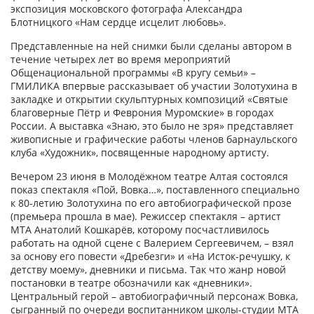
экспозиция московского фотографа Александра
Блотницкого «Нам сердце исцелит любовь».
Представленные на ней снимки были сделаны автором в
течение четырех лет во время мероприятий
Общенациональной программы «В кругу семьи» –
ГМИЛИКА впервые рассказывает об участии Золотухина в
закладке и открытии скульптурных композиций «Святые
благоверные Пётр и Феврония Муромские» в городах
России. А выставка «Знаю, это было не зря» представляет
живописные и графические работы членов барнаульского
клуба «Художник», посвященные народному артисту.
Вечером 23 июня в Молодёжном театре Алтая состоялся
показ спектакля «Пой, Вовка…», поставленного специально
к 80-летию Золотухина по его автобиографической прозе
(премьера прошла в мае). Режиссер спектакля – артист
МТА Анатолий Кошкарёв, которому посчастливилось
работать на одной сцене с Валерием Сергеевичем, – взял
за основу его повести «Дребезги» и «На Исток-речушку, к
детству моему», дневники и письма. Так что жанр новой
постановки в театре обозначили как «дневники».
Центральный герой – автобиографичный персонаж Вовка,
сыгранный по очереди воспитанником школы-студии МТА