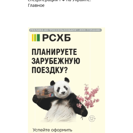
Главное
РЕКЛАМА АО "РОССЕЛЬХОЗБАНК". ИНН 772511448.