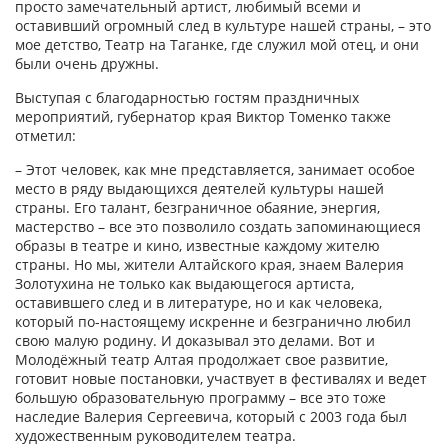
просто замечательный артист, любимый всеми и
оставивший огромный след в культуре нашей страны, – это
мое детство, Театр на Таганке, где служил мой отец, и они
были очень дружны.
Выступая с благодарностью гостям праздничных
мероприятий, губернатор края Виктор Томенко также
отметил:
– Этот человек, как мне представляется, занимает особое
место в ряду выдающихся деятелей культуры нашей
страны. Его талант, безграничное обаяние, энергия,
мастерство – все это позволило создать запоминающиеся
образы в театре и кино, известные каждому жителю
страны. Но мы, жители Алтайского края, знаем Валерия
Золотухина не только как выдающегося артиста,
оставившего след и в литературе, но и как человека,
который по-настоящему искренне и безгранично любил
свою малую родину. И доказывал это делами. Вот и
Молодёжный театр Алтая продолжает свое развитие,
готовит новые постановки, участвует в фестивалях и ведет
большую образовательную программу – все это тоже
наследие Валерия Сергеевича, который с 2003 года был
художественным руководителем театра.