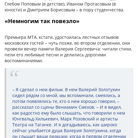
Глебом Поповым (в детстве), Иваном Протасовым (в
юности) и Дмитрием Борисовым – в пору студенчества.
«Немногим так повезло»
Премьера МТА, кстати, удостоилась лестных отзывов
московских гостей – чуть позже, во втором отделении, они
провели вечер памяти Валерия Сергеевича: читали стихи,
пели его любимые песни и делились дорогими
воспоминаниями.
– Я сделал о нем фильм. В нем Валерий Золотухин
сидел рядом со мной, мы вспоминали, смеялись, а
потом появлялись те, кто о нем хорошо говорил, –
рассказал со сцены Вениамин Смехов. – И я видел,
как радостно ему было слышать, что говорили о нем
Юнгвальд-Хилькевич, Марк Розовский и артисты
Театра на Таганке. И я догадываюсь, как широко
сейчас улыбается душа Валерия Золотухина, когда
он слышит ваши реакции, когда в первом отделении