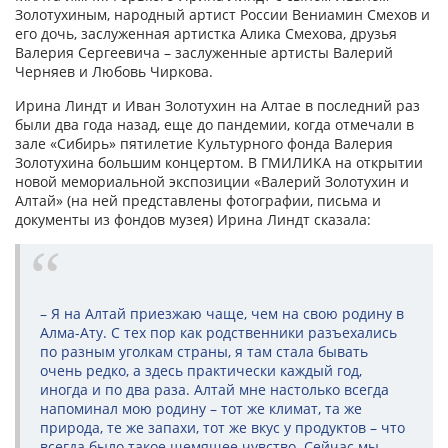
Золотухиным, народный артист России Вениамин Смехов и
его дочь, заслуженная артистка Алика Смехова, друзья
Валерия Сергеевича – заслуженные артисты Валерий
Черняев и Любовь Чиркова.
Ирина Линдт и Иван Золотухин на Алтае в последний раз
были два года назад, еще до пандемии, когда отмечали в
зале «Сибирь» пятилетие Культурного фонда Валерия
Золотухина большим концертом. В ГМИЛИКА на открытии
новой мемориальной экспозиции «Валерий Золотухин и
Алтай» (на ней представлены фотографии, письма и
документы из фондов музея) Ирина Линдт сказала:
– Я на Алтай приезжаю чаще, чем на свою родину в
Алма-Ату. С тех пор как родственники разъехались
по разным уголкам страны, я там стала бывать
очень редко, а здесь практически каждый год,
иногда и по два раза. Алтай мне настолько всегда
напоминал мою родину – тот же климат, та же
природа, те же запахи, тот же вкус у продуктов – что
всегда было такое щемящее чувство. Сейчас мы