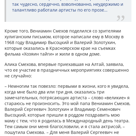
так чудесно, сердечно, взволнованно, неудержимо и
талантливо работали артисты по его прозе…
Кроме того, Вениамин Смехов поделился со зрителями
хулиганским письмом, которое написали ему в Москву в
1968 году Владимир Высоцкий и Валерий Золотухин,
которые оказались в Красноярском крае на съемках
фильма «Хозяин тайги» и жили в одном доме.
Алика Смехова, впервые приехавшая на Алтай, заявила,
что ее участие в праздничных мероприятиях совершенно
не случайно:
– Немногим так повезло: первыми в жизни, кого я увидела,
когда мне было два или три дня, оказались три
замечательных, потрясающих артиста – слово «великие» я
стараюсь не произносить. Это мой папа Вениамин Смехов,
Валерий Сергеевич Золотухин и Владимир Семенович
Высоцкий, которые пришли в роддом поздравить мою
маму с тем, что я родилась в Международный день театра.
Тем самым они меня благословили, и я стала актрисой, –
пошутила Смехова. – Для меня Валерий Сергеевич не