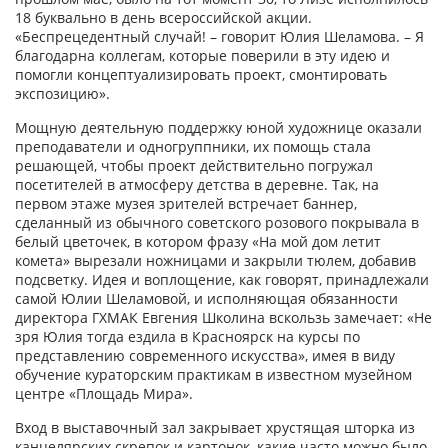
18 буквально в день всероссийской акции.
«Беспрецедентный случай! – говорит Юлия Шеламова. – Я
благодарна коллегам, которые поверили в эту идею и
помогли концептуализировать проект, смонтировать
экспозицию».
Мощную деятельную поддержку юной художнице оказали
преподаватели и одногруппники, их помощь стала
решающей, чтобы проект действительно погружал
посетителей в атмосферу детства в деревне. Так, на
первом этаже музея зрителей встречает баннер,
сделанный из обычного советского розового покрывала в
белый цветочек, в котором фразу «На мой дом летит
комета» вырезали ножницами и закрыли тюлем, добавив
подсветку. Идея и воплощение, как говорят, принадлежали
самой Юлии Шеламовой, и исполняющая обязанности
директора ГХМАК Евгения Школина вскользь замечает: «Не
зря Юлия тогда ездила в Красноярск на курсы по
представлению современного искусства», имея в виду
обучение кураторским практикам в известном музейном
центре «Площадь Мира».
Вход в выставочный зал закрывает хрустящая шторка из
канцелярских скрепок и картонок, какие часто можно было