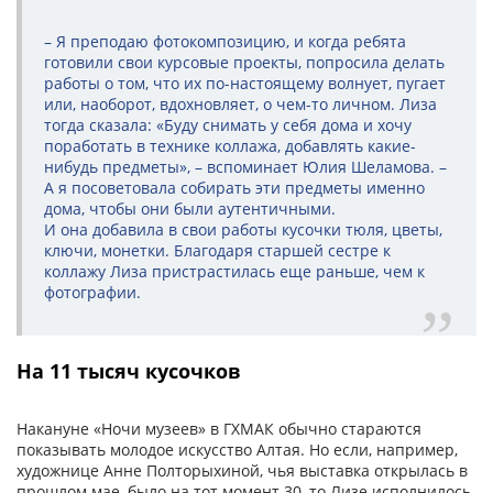
– Я преподаю фотокомпозицию, и когда ребята
готовили свои курсовые проекты, попросила делать
работы о том, что их по-настоящему волнует, пугает
или, наоборот, вдохновляет, о чем-то личном. Лиза
тогда сказала: «Буду снимать у себя дома и хочу
поработать в технике коллажа, добавлять какие-
нибудь предметы», – вспоминает Юлия Шеламова. –
А я посоветовала собирать эти предметы именно
дома, чтобы они были аутентичными.
И она добавила в свои работы кусочки тюля, цветы,
ключи, монет­ки. Благодаря старшей сестре к
коллажу Лиза пристрастилась еще раньше, чем к
фотографии.
На 11 тысяч кусочков
Накануне «Ночи музеев» в ГХМАК обычно стараются
показывать молодое искусство Алтая. Но если, например,
художнице Анне Полторыхиной, чья выставка открылась в
прошлом мае, было на тот момент 30, то Лизе исполнилось