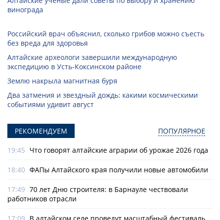
Алтайские ученые дали советы по выбору и хранению
винограда
Российский врач объяснил, сколько грибов можно съесть
без вреда для здоровья
Алтайские археологи завершили международную
экспедицию в Усть-Коксинском районе
Землю накрыла магнитная буря
Два затмения и звездный дождь: какими космическими
событиями удивит август
РЕКОМЕНДУЕМ
ПОПУЛЯРНОЕ
19:45
Что говорят алтайские аграрии об урожае 2026 года
18:40
ФАПы Алтайского края получили новые автомобили
17:49
70 лет Дню строителя: в Барнауле чествовали
работников отрасли
17:09
В алтайском селе проведут масштабный фестиваль