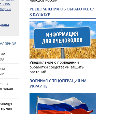
народов России
альном
рмарки
УВЕДОМЛЕНИЯ ОБ ОБРАБОТКЕ С/
Х КУЛЬТУР
риалы
УЛЯРНОЕ
кие
ода
Уведомление о проведении
обработки средствами защиты
рая
растений
или
ВОЕННАЯ СПЕЦОПЕРАЦИЯ НА
ля: в
УКРАИНЕ
отников
роведут
Сырная