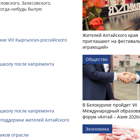
ловского, Залесовского,
когда-нибудь былую
Жителей Алтайского края
ии VIII Кыргызско-российского
приглашают на фестиваль
играющий»
Общество
 школу после капремонта
В Белокурихе пройдет VII
 школу после капремонта
Международный образов
форум «Алтай – Азия 2026
 поддержки жителей Алтайского
Экономика
ников отрасли