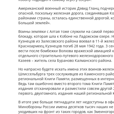
Американский военный историк Дэвид Гланц подчерк
опасной, поскольку железная дорога, соединявшая К
районами страны, осталась единственной дорогой, к
Большой землей».
Воины-земляки с Алтая тоже служили на самой перво
блокаду, которая шла к Кобоне на Ладожском озере.
Кузнецов из Залесовского района воевал в 11-й жел
Красноармеец Кузнецов погиб 28 мая 1942 года. 3 се
вести после бомбежки Волхова вражеской авиацией 
отдельного строительно-путевого железнодорожного
Казеев – житель села Бураново Калманского района.
Но напрасно будете искать имена этих воинов-желе
Шлиссельбурга трех сослуживцев из Каменского рай
региональной Книги Памяти, размещенных в интер
Ведь там ошибочно вместо второго тома Книги Памят
издания отсканировали и разместили совсем другой 2-
первого, двухтомного, издания нашей региональной 
В итоге уже больше пятнадцати лет недоступны в о
Минобороны России имена десятков тысяч наших не 
уходивших на фронт из таких городов, как Змеиногорс