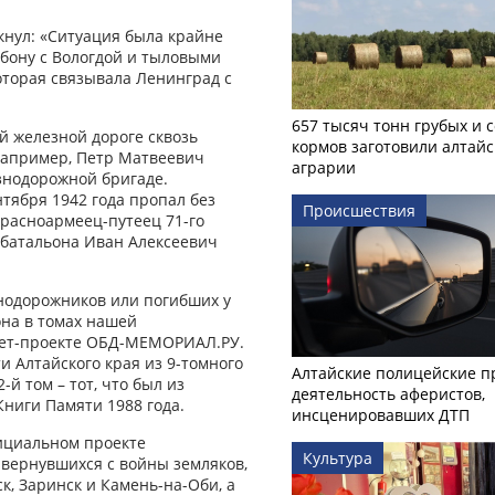
нул: «Ситуация была крайне
обону с Вологдой и тыловыми
оторая связывала Ленинград с
657 тысяч тонн грубых и 
й железной дороге сквозь
кормов заготовили алтайс
 Например, Петр Матвеевич
аграрии
езнодорожной бригаде.
нтября 1942 года пропал без
Происшествия
красноармеец-путеец 71-го
 батальона Иван Алексеевич
знодорожников или погибших у
она в томах нашей
нет-проекте ОБД-МЕМОРИАЛ.РУ.
и Алтайского края из 9-томного
Алтайские полицейские п
й том – тот, что был из
деятельность аферистов,
Книги Памяти 1988 года.
инсценировавших ДТП
фициальном проекте
Культура
вернувшихся с войны земляков,
к, Заринск и Камень-на-Оби, а