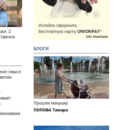
ки. 2
ственно
БЛОГИ
снил смысл
звитии
у
ивает
Прошли макушку
х
ПОПОВА Тамара
экономике