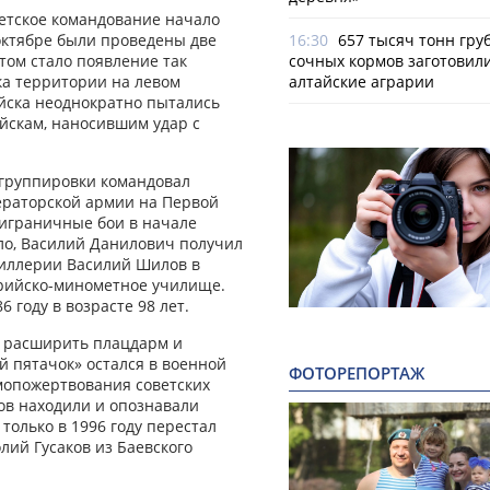
ветское командование начало
октябре были проведены две
16:30
657 тысяч тонн гру
том стало появление так
сочных кормов заготовил
ка территории на левом
алтайские аграрии
ойска неоднократно пытались
йскам, наносившим удар с
 группировки командовал
раторской армии на Первой
риграничные бои в начале
ло, Василий Данилович получил
тиллерии Василий Шилов в
ерийско-минометное училище.
 году в возрасте 98 лет.
да расширить плацдарм и
й пятачок» остался в военной
ФОТОРЕПОРТАЖ
амопожертвования советских
ов находили и опознавали
только в 1996 году перестал
лий Гусаков из Баевского