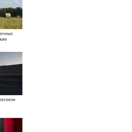
сочных
кие
ресекли