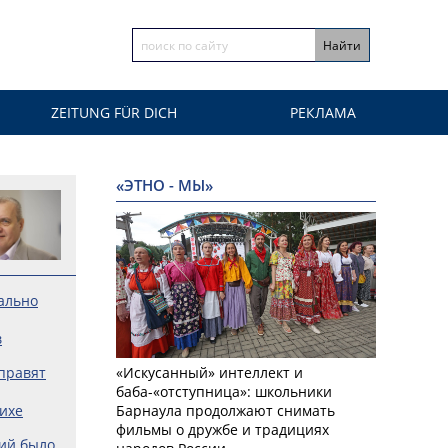
ZEITUNG FÜR DICH
РЕКЛАМА
«ЭТНО - МЫ»
ально
в
правят
«Искусанный» интеллект и
баба-«отступница»: школьники
ихе
Барнаула продолжают снимать
фильмы о дружбе и традициях
сий было