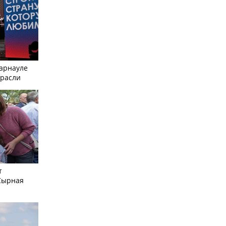
Барнауле
трасли
т
Сырная