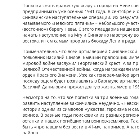
Попытки снять вражескую осаду с города на Неве со
предпринимать уже осенью 1941 года. В сентябре и 
Синявинские наступательные операции. Их результа
называемого «Невского пятачка» – небольшого участ
(восточном) берегу Невы. С этого плацдарма наши в
начать наступление на Мгу и Синявино навстречу во
востока, и тем самым прорвать блокаду Ленинграда.
Примечательно, что всей артиллерией Синявинской
полковник Василий Шилов. Бывший прапорщик импе
мировой войне заслужил Георгиевский крест. А за п
Великой Отечественной войны, когда награждали ма
орден Красного Знамени. Уже как генерал-майор ар
последующем будет возглавлять в Барнауле артилл
Василий Данилович прожил долгую жизнь, умер в 1986
Несмотря на то, что все попытки за три военных го
развить наступление закончились неудачно, «Невски
истории одним из символов мужества, героизма и с
воинов. В разные годы поисковики из разных регион
останки и наших погибших там воинов-земляков. Так, 
быть «пропавшим без вести в 41-м», например, Анато
района.