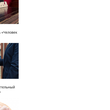
 «Человек
ательный
»