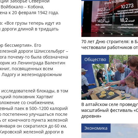
анции Заборье Северной
Войбокало – Кобона,
на к 20 февраля 1942 года.
: «Все грузы теперь идут из
й дороги длиной в тридцать
70 лет Дню строителя: в 
р бессмертия». Его
чествовали работников о
елезной дороги Шлиссельбург –
ога почему-то была обозначена
Общество
торик из Ленинграда Валентин
 книг, посвященных всем
з Ладогу и железнодорожным
 исследователей блокады, в том
ецкий полковник Хартвиг
положение со снабжением,
В алтайском селе проведу
евный паек в 500–1200 калорий
масштабный фестиваль «
ло постепенно улучшаться после
деревня»
ь от конечного пункта железной
января он сократился до 60 км,
Экономика
 Кировской железной дороги в