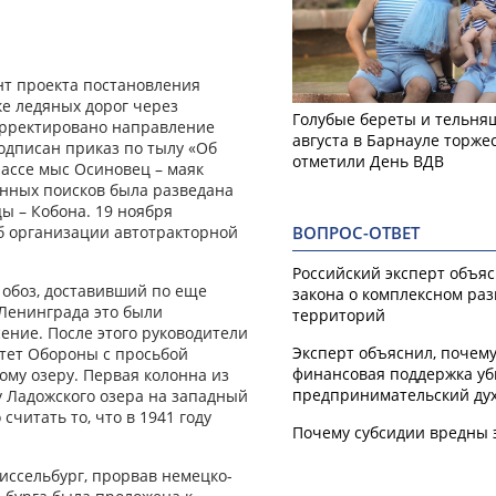
нт проекта постановления
е ледяных дорог через
Голубые береты и тельняш
орректировано направление
августа в Барнауле торже
подписан приказ по тылу «Об
отметили День ВДВ
ассе мыс Осиновец – маяк
нных поисков была разведана
цы – Кобона. 19 ноября
б организации автотракторной
ВОПРОС-ОТВЕТ
Российский эксперт объя
обоз, доставивший по еще
закона о комплексном ра
 Ленинграда это были
территорий
ение. После этого руководители
Эксперт объяснил, почем
тет Обороны с просьбой
финансовая поддержка уб
му озеру. Первая колонна из
предпринимательский ду
у Ладожского озера на западный
считать то, что в 1941 году
Почему субсидии вредны 
иссельбург, прорвав немецко-