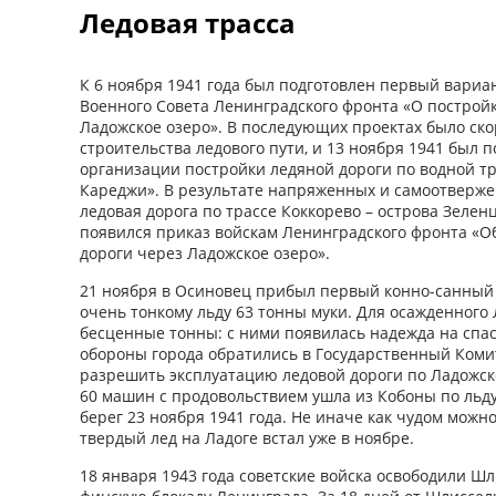
Ледовая трасса
К 6 ноября 1941 года был подготовлен первый вариа
Военного Совета Ленинградского фронта «О постройк
Ладожское озеро». В последующих проектах было ск
строительства ледового пути, и 13 ноября 1941 был 
организации постройки ледяной дороги по водной тр
Кареджи». В результате напряженных и самоотверже
ледовая дорога по трассе Коккорево – острова Зелен
появился приказ войскам Ленинградского фронта «О
дороги через Ладожское озеро».
21 ноября в Осиновец прибыл первый конно-санный 
очень тонкому льду 63 тонны муки. Для осажденного
бесценные тонны: с ними появилась надежда на спас
обороны города обратились в Государственный Коми
разрешить эксплуатацию ледовой дороги по Ладожско
60 машин с продовольствием ушла из Кобоны по льд
берег 23 ноября 1941 года. Не иначе как чудом можно 
твердый лед на Ладоге встал уже в ноябре.
18 января 1943 года советские войска освободили Шл