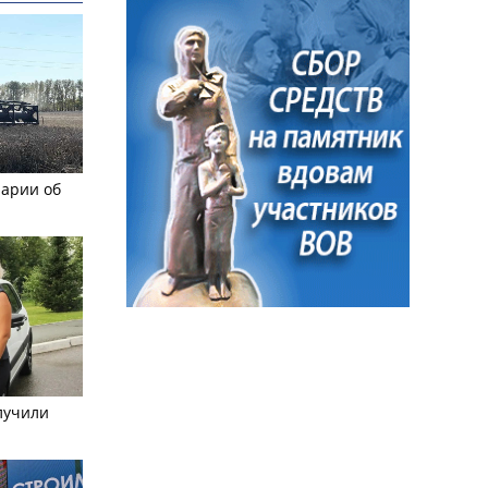
рарии об
лучили