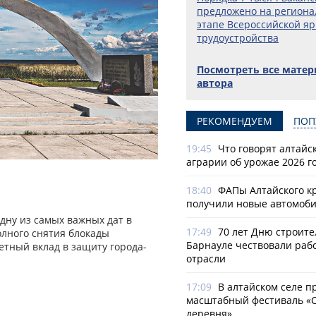
предложено на регион
этапе Всероссийской я
трудоустройства
Посмотреть все мате
автора
РЕКОМЕНДУЕМ
ПОП
19:45
Что говорят алтайс
аграрии об урожае 2026 г
18:40
ФАПы Алтайского к
получили новые автомоб
одну из самых важных дат в
17:49
70 лет Дню строите
олного снятия блокады
Барнауле чествовали раб
етный вклад в защиту города-
отрасли
и
17:09
В алтайском селе п
масштабный фестиваль «
деревня»