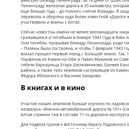
финскую блокаду Ленинграда. За 18 дней от Шлиссел
Ленинграду железная дорога в 33 километра, котора
еще больше года – до полного снятия блокады. В защ
перевозок и обороны куда более известной «Дороги 
участвовали и воины с Алтая.
Сейчас известны имена не менее восемнадцати наши
сражавшихся и погибших в январе 1943 года в боях 
Они погибли, прорывая блокаду Ленинграда, ради то
– Поляны была построена, и чтобы 7 февраля 1943 г
вокзал пришел первый поезд с Большой земли. Так, 
Парфенов из Камня-на-Оби и Павел Мужиков из Совет
гибели барнаульца Егора Шелковникова, Еремея Кач
района, а также трех земляков-сослуживцев из Камен
Фёдора Яблонского и Василия Захарова.
В книгах и в кино
Участие наших земляков больше изучено по ладожск
назвалась «Военно-автомобильной дорога № 101» (со
Алтая служили там в составе 71-го дорожно-эксплуат
Для подвоза грузов к восточному берегу Ладожского 