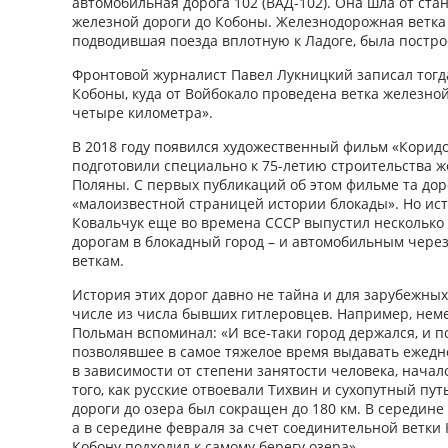
автомобильная дорога 102 (ВАД-102). Она шла от ст
железной дороги до Кобоны. Железнодорожная ветка 
подводившая поезда вплотную к Ладоге, была построе
Фронтовой журналист Павел Лукницкий записал тогда
Кобоны, куда от Войбокало проведена ветка железно
четыре километра».
В 2018 году появился художественный фильм «Коридо
подготовили специально к 75-летию строительства ж
Поляны. С первых публикаций об этом фильме та дор
«малоизвестной страницей истории блокады». Но ис
Ковальчук еще во времена СССР выпустил несколько
дорогам в блокадный город – и автомобильным чере
веткам.
История этих дорог давно не тайна и для зарубежных
числе из числа бывших гитлеровцев. Например, нем
Польман вспоминал: «И все-таки город держался, и 
позволявшее в самое тяжелое время выдавать ежедн
в зависимости от степени занятости человека, нача
того, как русские отвоевали Тихвин и сухопутный пут
дороги до озера был сокращен до 180 км. В середине 
а в середине февраля за счет соединительной ветки
Кобону подходил к самому берегу озера».