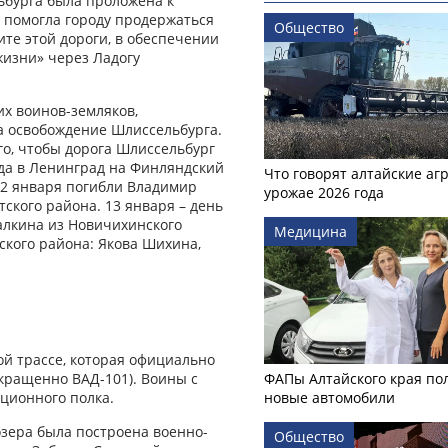
ьбурга была проложена к
я помогла городу продержаться
Общество
ите этой дороги, в обеспечении
жизни» через Ладогу
х воинов-земляков,
за освобождение Шлиссельбурга.
го, чтобы дорога Шлиссельбург
ода в Ленинград на Финляндский
Что говорят алтайские аг
12 января погибли Владимир
урожае 2026 года
ского района. 13 января – день
алкина из Новичихинского
Медицина
ского района: Якова Шихина,
ой трассе, которая официально
кращенно ВАД-101). Воины с
ФАПы Алтайского края по
ационного полка.
новые автомобили
озера была построена военно-
Общество