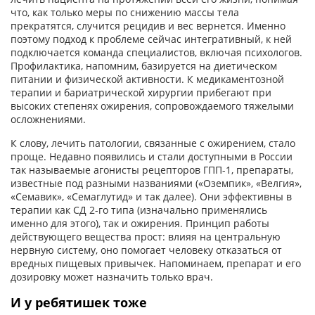
что, как только меры по снижению массы тела
прекратятся, случится рецидив и вес вернется. Именно
поэтому подход к проблеме сейчас интегративный, к ней
подключается команда специалистов, включая психологов.
Профилактика, напомним, базируется на диетическом
питании и физической активности. К медикаментозной
терапии и бариатрической хирургии прибегают при
высоких степенях ожирения, сопровождаемого тяжелыми
осложнениями.
К слову, лечить патологии, связанные с ожирением, стало
проще. Недавно появились и стали доступными в России
так называемые агонисты рецепторов ГПП-1, препараты,
известные под разными названиями («Оземпик», «Велгия»,
«Семавик», «Семаглутид» и так далее). Они эффективны в
терапии как СД 2-го типа (изначально применялись
именно для этого), так и ожирения. Принцип работы
действующего вещества прост: влияя на центральную
нервную систему, оно помогает человеку отказаться от
вредных пищевых привычек. Напоминаем, препарат и его
дозировку может назначить только врач.
И у ребятишек тоже