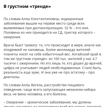
В грустном «тренде»
По словам Аллы Константиновны, эндокринные
заболевания вышли на первое место среди всех
выявляемых при диспансеризации. 32 % – это они.
Половина из них приходится на СД, триггер которого –
ожирение.
Врачи бьют тревогу: то, что происходит в мире, иначе как
эпидемией не назовешь. Более миллиарда жителей
планеты носят на себе избыточный вес. Алтайский край в
том же грустном «тренде»: из 100 тыс. жителей у нас 4,7
тысячи с ожирением. Но это лишь те, кто дошел до врачей,
цифра не учитывает людей необследованных. Стало быть,
реальность еще хуже. И она уже не про эстетику – про
диагнозы.
По словам Аллы Вигель, расстройство пищевого
поведения, чаще всего запускающее механизм набора
веса, не вина человека, а его болезнь:
– Ожирение – хроническое заболевание, мы должны
лечить пациента на протяжении всей его жизни, понимая