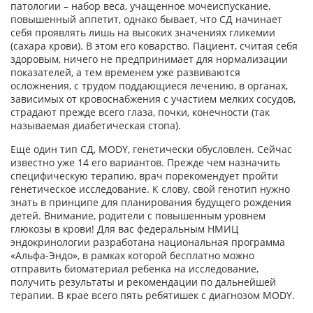
патологии – набор веса, учащенное мочеиспускание,
повышенный аппетит, однако бывает, что СД начинает
себя проявлять лишь на высоких значениях гликемии
(сахара крови). В этом его коварство. Пациент, считая себя
здоровым, ничего не предпринимает для нормализации
показателей, а тем временем уже развиваются
осложнения, с трудом поддающиеся лечению, в органах,
зависимых от кровоснабжения с участием мелких сосудов,
страдают прежде всего глаза, почки, конечности (так
называемая диабетическая стопа).
Еще один тип СД, MODY, генетически обусловлен. Сейчас
известно уже 14 его вариантов. Прежде чем назначить
специфическую терапию, врач порекомендует пройти
генетическое исследование. К слову, свой генотип нужно
знать в принципе для планирования будущего рождения
детей. Внимание, родители с повышенным уровнем
глюкозы в крови! Для вас федеральным НМИЦ
эндокринологии разработана национальная программа
«Альфа-Эндо», в рамках которой бесплатно можно
отправить биоматериал ребенка на исследование,
получить результаты и рекомендации по дальнейшей
терапии. В крае всего пять ребятишек с диагнозом MODY.