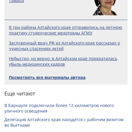
Тамара
В три района Алтайского края отправились на летнюю
практику студенческие медотряды АГМУ
Заслуженный врач РФ из Алтайского края рассказал о
чудесных спасениях детей
Небыстро, но верно: в Алтайском крае прекратилась
убыль медицинских кадров
Посмотреть все материалы автора
Еще читают
В Барнауле подключили более 12 километров нового
уличного освещения
Делегация Алтайского края находится с рабочим визитом
во Вьетнаме